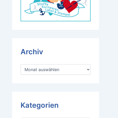
Archiv
A
r
c
h
i
v
Kategorien