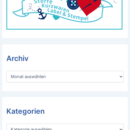
Archiv
A
r
c
h
i
v
Kategorien
K