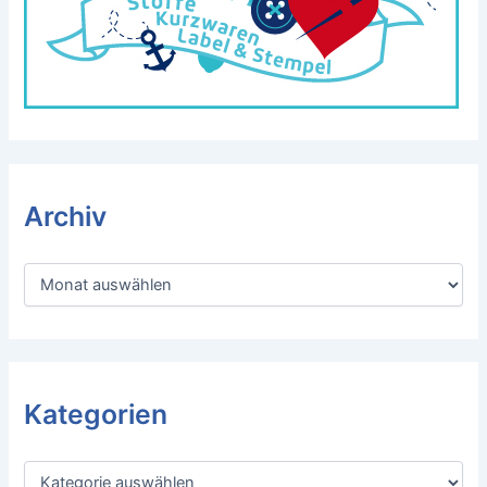
Archiv
A
r
c
h
i
v
Kategorien
K