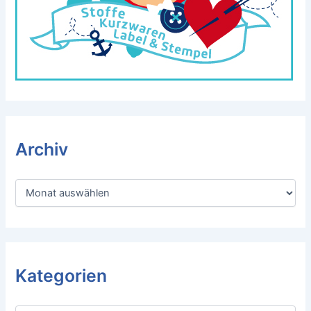
Archiv
A
r
c
h
i
v
Kategorien