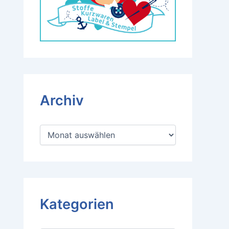
Archiv
A
r
c
h
i
v
Kategorien