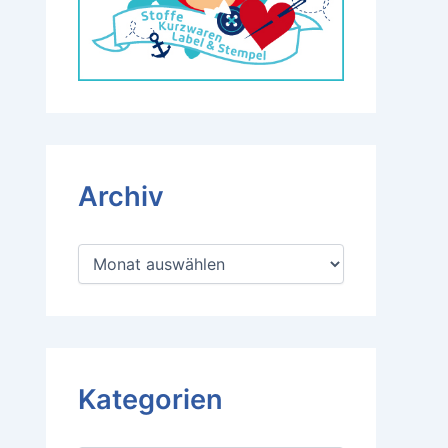
Archiv
A
r
c
h
i
v
Kategorien