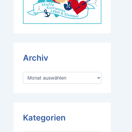
Archiv
A
r
c
h
i
v
Kategorien