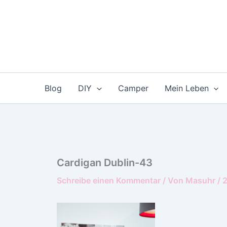
Zum
Inhalt
springen
Blog
DIY
Camper
Mein Leben
Cardigan Dublin-43
Schreibe einen Kommentar
/ Von
Masuhr
/
2