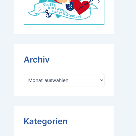
Archiv
A
r
c
h
i
v
Kategorien