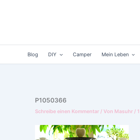
Zum
Inhalt
springen
Blog
DIY
Camper
Mein Leben
P1050366
Schreibe einen Kommentar
/ Von
Masuhr
/
1