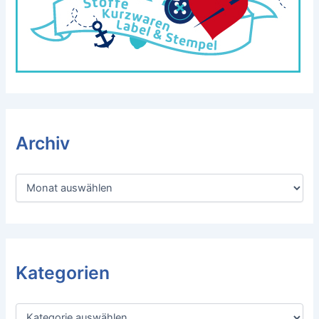
Archiv
A
r
c
h
i
v
Kategorien
K