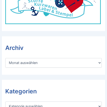
Archiv
A
r
c
h
i
v
Kategorien
K