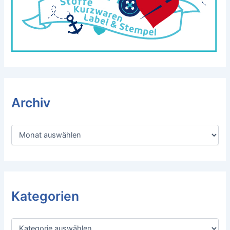
Archiv
A
r
c
h
i
v
Kategorien
K