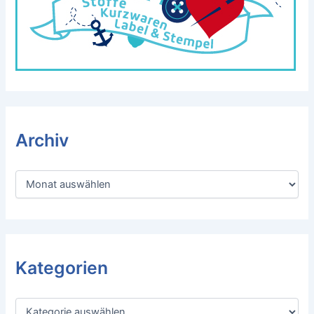
Archiv
A
r
c
h
i
v
Kategorien
K