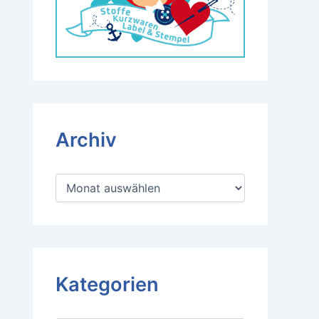
Archiv
A
r
c
h
i
v
Kategorien