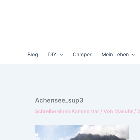
Zum
Inhalt
springen
Blog
DIY
Camper
Mein Leben
Achensee_sup3
Schreibe einen Kommentar
/ Von
Masuhr
/
2