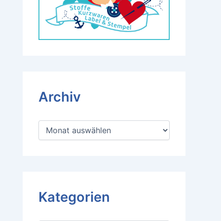
Archiv
A
r
c
h
i
v
Kategorien