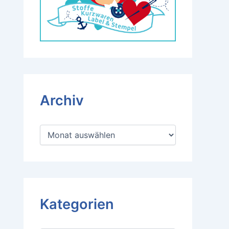
Archiv
A
r
c
h
i
v
Kategorien