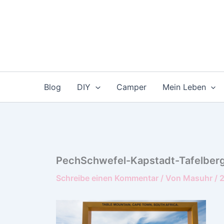
Zum
Inhalt
springen
Blog
DIY
Camper
Mein Leben
PechSchwefel-Kapstadt-Tafelber
Schreibe einen Kommentar
/ Von
Masuhr
/
2