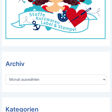
Archiv
A
r
c
h
i
v
Kategorien