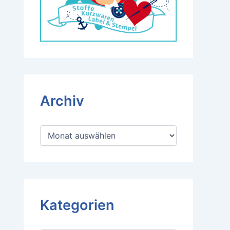
Archiv
A
r
c
h
i
v
Kategorien