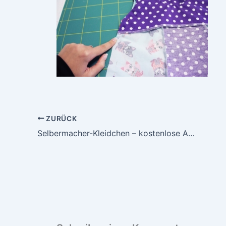
ZURÜCK
Selbermacher-Kleidchen – kostenlose Anleitung wie man ein Kleid nähen kann