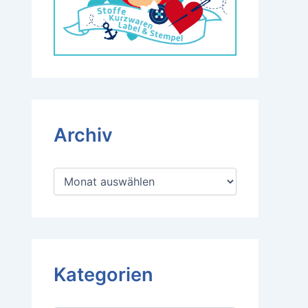
Archiv
A
r
c
h
i
v
Kategorien