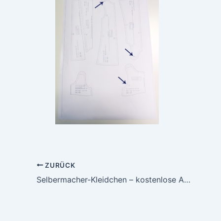
ZURÜCK
Selbermacher-Kleidchen – kostenlose Anleitung wie man ein Kleid nähen kann