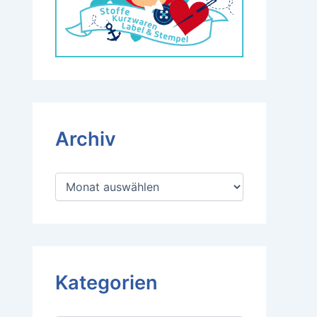
Archiv
A
r
c
h
i
v
Kategorien