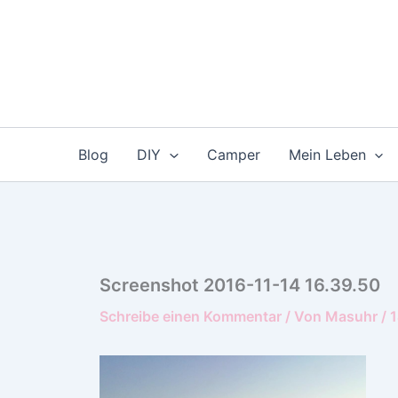
Zum
Inhalt
springen
Blog
DIY
Camper
Mein Leben
Screenshot 2016-11-14 16.39.50
Schreibe einen Kommentar
/ Von
Masuhr
/
1