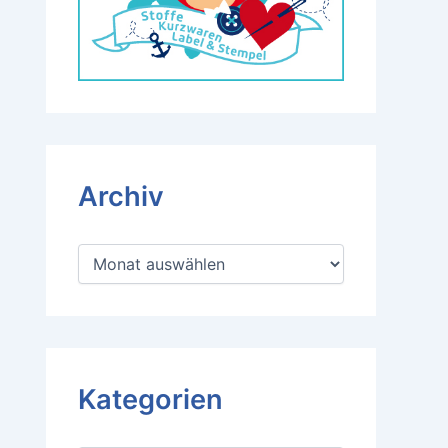
Archiv
A
r
c
h
i
v
Kategorien