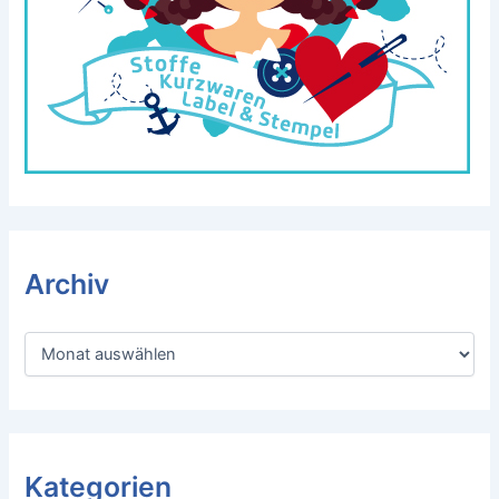
Archiv
A
r
c
h
i
v
Kategorien