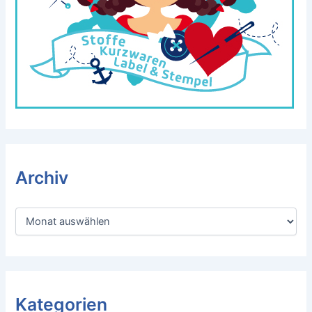
Archiv
A
r
c
h
i
v
Kategorien