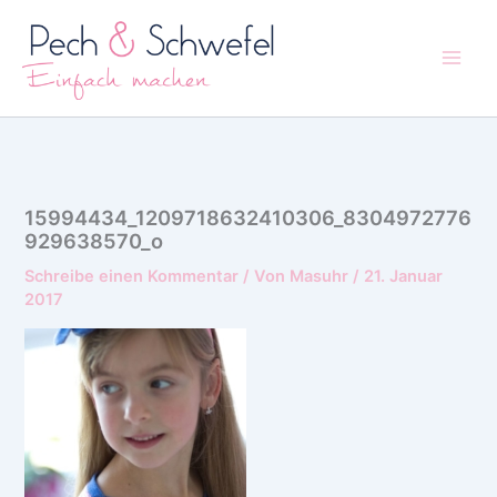
Zum
Inhalt
springen
15994434_1209718632410306_8304972776
929638570_o
Schreibe einen Kommentar
/ Von
Masuhr
/
21. Januar
2017