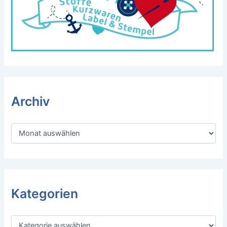
Archiv
A
r
c
h
i
v
Kategorien
K