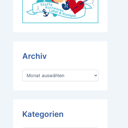
Archiv
A
r
c
h
i
v
Kategorien