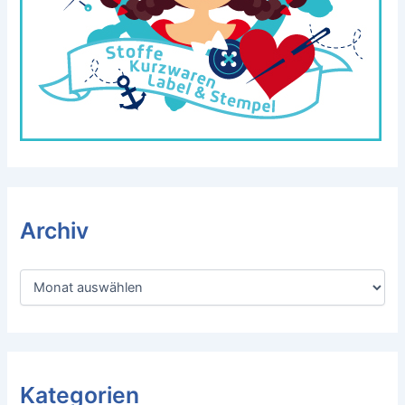
Archiv
A
r
c
h
i
v
Kategorien