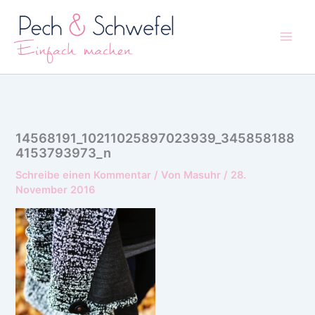
Zum
Inhalt
springen
14568191_10211025897023939_345858188
4153793973_n
Schreibe einen Kommentar
/ Von
Masuhr
/
28.
November 2016