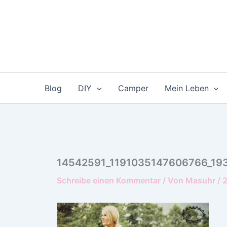
Zum
Inhalt
springen
Blog
DIY
Camper
Mein Leben
14542591_1191035147606766_19
Schreibe einen Kommentar
/ Von
Masuhr
/
2