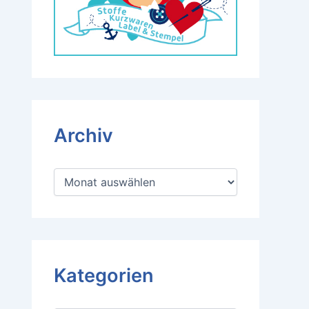
Archiv
A
r
c
h
i
v
Kategorien