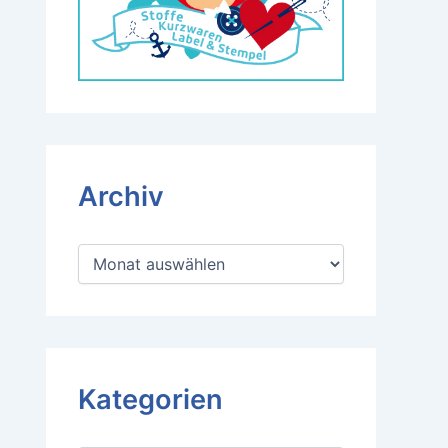
Archiv
A
r
c
h
i
v
Kategorien