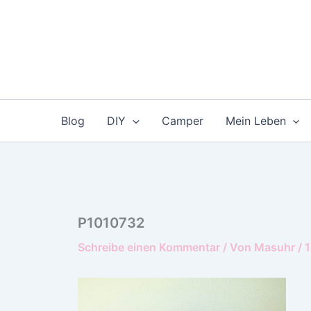
Zum
Inhalt
springen
Blog
DIY
Camper
Mein Leben
P1010732
Schreibe einen Kommentar
/ Von
Masuhr
/
1