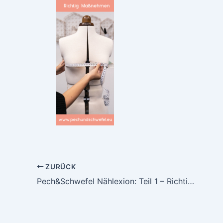
ZURÜCK
Pech&Schwefel Nählexion: Teil 1 – Richtig Maßnehmen, Körpermaßtabelle, Fertigmaßtabelle und „die Kaufgröße“