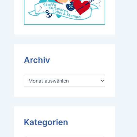
Archiv
A
r
c
h
i
v
Kategorien