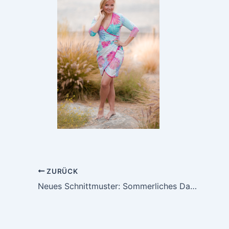
ZURÜCK
Neues Schnittmuster: Sommerliches Datekleid oder lässiges Citykleid – Casablanca