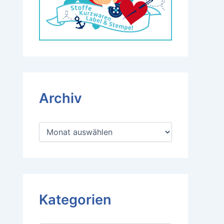
Archiv
A
r
c
h
i
v
Kategorien