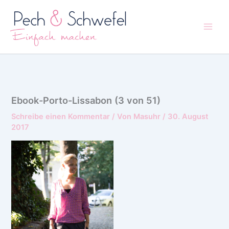
Zum
Inhalt
springen
Ebook-Porto-Lissabon (3 von 51)
Schreibe einen Kommentar
/ Von
Masuhr
/
30. August
2017