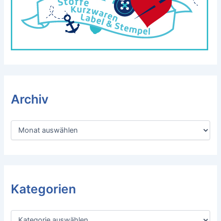
Archiv
A
r
c
h
i
v
Kategorien
K