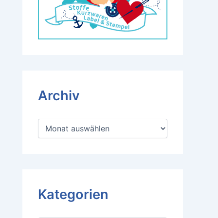
Archiv
A
r
c
h
i
v
Kategorien