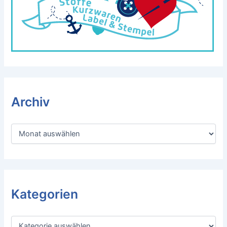
Archiv
A
r
c
h
i
v
Kategorien
K