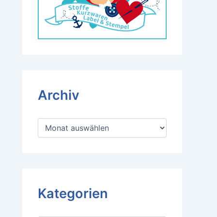
Archiv
A
r
c
h
i
v
Kategorien