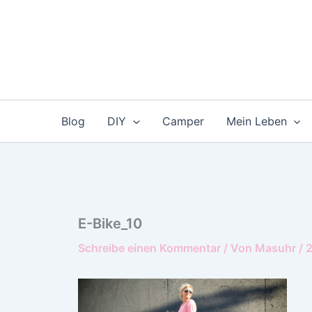
Zum
Inhalt
springen
Blog
DIY
Camper
Mein Leben
E-Bike_10
Schreibe einen Kommentar
/ Von
Masuhr
/
2