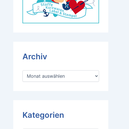
Archiv
A
r
c
h
i
v
Kategorien