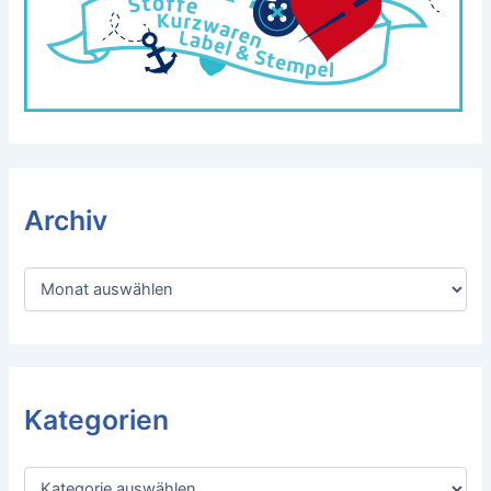
Archiv
A
r
c
h
i
v
Kategorien
K