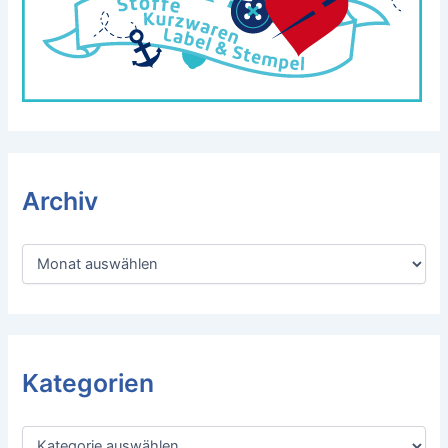
Archiv
A
r
c
h
i
v
Kategorien
K