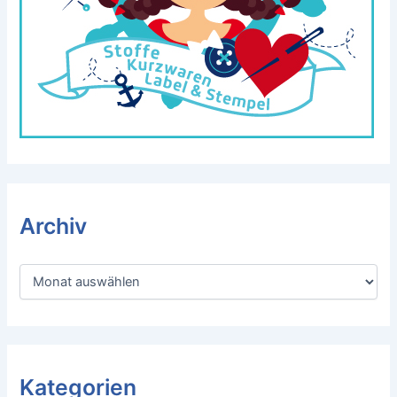
Archiv
A
r
c
h
i
v
Kategorien