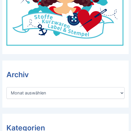
Archiv
A
r
c
h
i
v
Kategorien