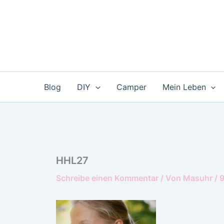
Zum
Inhalt
springen
Blog
DIY
Camper
Mein Leben
HHL27
Schreibe einen Kommentar
/ Von
Masuhr
/
9