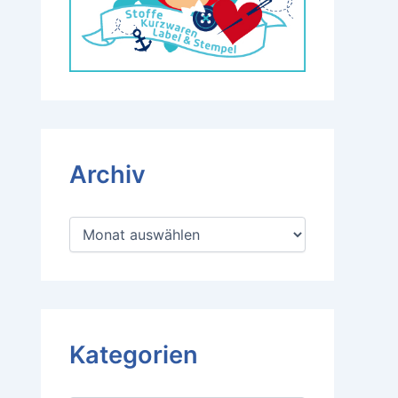
Archiv
A
r
c
h
i
v
Kategorien