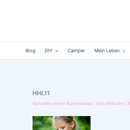
Zum
Inhalt
springen
Blog
DIY
Camper
Mein Leben
HHL11
Schreibe einen Kommentar
/ Von
Masuhr
/
9