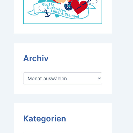
Archiv
A
r
c
h
i
v
Kategorien