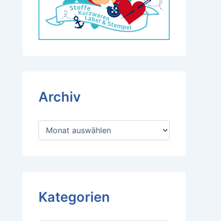
Archiv
A
r
c
h
i
v
Kategorien