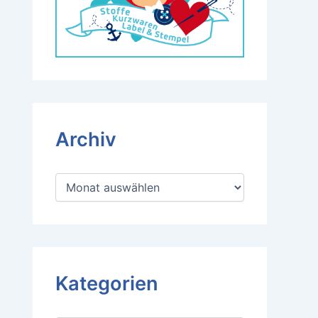
Archiv
A
r
c
h
i
v
Kategorien