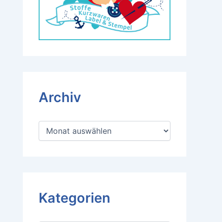
Archiv
A
r
c
h
i
v
Kategorien