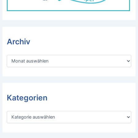
Archiv
A
r
c
h
i
v
Kategorien
K
a
t
e