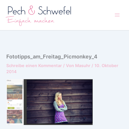
Zum
Inhalt
springen
Fototipps_am_Freitag_Picmonkey_4
Schreibe einen Kommentar
/ Von
Masuhr
/
10. Oktober
2014