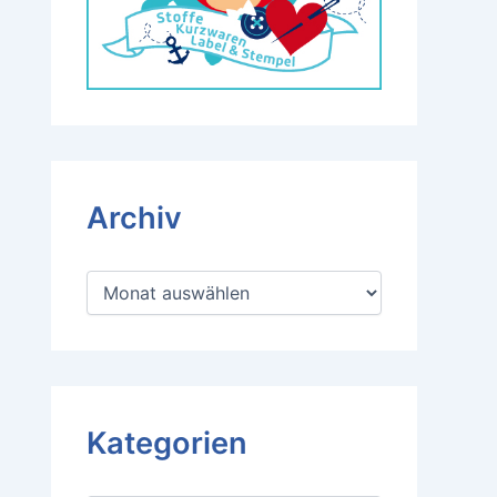
Archiv
A
r
c
h
i
v
Kategorien