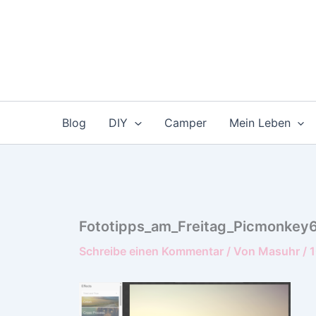
Zum
Inhalt
springen
Blog
DIY
Camper
Mein Leben
Fototipps_am_Freitag_Picmonkey
Schreibe einen Kommentar
/ Von
Masuhr
/
1