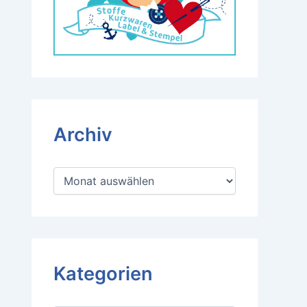
Archiv
A
r
c
h
i
v
Kategorien