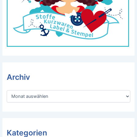
Archiv
A
r
c
h
i
v
Kategorien